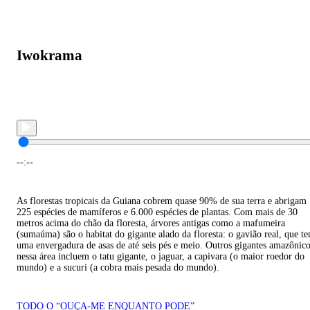
Iwokrama
--:--
As florestas tropicais da Guiana cobrem quase 90% de sua terra e abrigam
225 espécies de mamíferos e 6.000 espécies de plantas. Com mais de 30
metros acima do chão da floresta, árvores antigas como a mafumeira
(sumaúma) são o habitat do gigante alado da floresta: o gavião real, que t
uma envergadura de asas de até seis pés e meio. Outros gigantes amazônic
nessa área incluem o tatu gigante, o jaguar, a capivara (o maior roedor do
mundo) e a sucuri (a cobra mais pesada do mundo).
TODO O “OUÇA-ME ENQUANTO PODE”