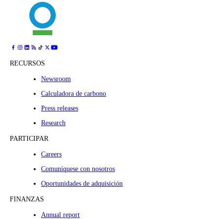
RECURSOS
Newsroom
Calculadora de carbono
Press releases
Research
PARTICIPAR
Careers
Comuníquese con nosotros
Oportunidades de adquisición​​​​‌ ‍ ​‍​‍‌‍ ‌ ​‍‌‍‍‌‌‍‌ ‌‍‍‌‌‍ ‍​‍​‍​ ‍‍​‍​‍‌ ​ ‌‍​‌‌‍ ‍‌‍‍‌‌ ‌​‌ ‍‌​‍ ‍‌‍‍‌‌‍ ​‍​‍​‍ ​​‍​‍‌‍‍​‌ ​‍‌‍‌‌‌‍‌‍​‍​‍​ ‍‍​‍​‍‌‍‍​‌ ‌​‌ ‌​‌ ​​‌ ​ ​ ‍‍​‍ ​‍ ‌ ​ ‌‍​‌‌‍ ‍‌‍‍‌‌ ‌​‌ ‍‌​‍ ‍‌‍​ ‌‍ ‌‍ ‍‌ ​ ‌‍‌‌‌ ​‍‌ ‌‍‌‍​‌‌ ‌​‌‍‍‌‌‍ ‌‍ ‍​‍ ‍‌‍ ‌ ​‍‌‍‌ ​‍ ‌‍ ‌‌‍​‌‌‍‍‌‌‍ ‍​‍ ‌‍‍‌‌‍ ‍‌ ‌​‌‍‌‌‌‍ ‍‌ ‌​​‍ ‌‍‌‌‌‍‌​‌‍‍‌‌ ‌​​‍ ‌‍ ‌‌‍ ‌‍‌​‌‍‌‌​ ‌‌ ​​‌ ​‍‌‍‌‌‌ ​ ‌‍‌‌‌‍ ‍‌ ‌​‌‍​‌‌ ‌​‌‍‍‌‌‍ ‌‍ ‍​ ‍ ‌‍‍‌‌‍‌​​ ‌​ ​‍​ ​‍​ ‌ ​ ‍​‌‍​‍​ ‍​​ ‌​‌‍​‍​‍ ‌‌‍‌‌​ ​‌​ ​ ​ ​​​‍ ‌​ ‌​​ ‌‍​ ‌‌‌‍‌‌​‍ ‌​ ‍‌​ ‌‍​ ‌​‌‍​ ​‍ ‌​ ‍​​ ‍​​ ‌ ​ ​​​ ‌​‌‍​ ​ ​‍‌‍​ ‌‍​‌‌‍‌‌​ ​ ‌‍​‌​ ‍ ‌ ‌​‌ ‍‌‌ ​​‌‍‌‌​ ‌‌‍‌​‌‍ ‌‍​ ‌ ‌‌‌‍ ‌‌‍‌‌‌‍ ‍‌ ‌​​‍ ‍‌ ​​‌‍​‌‌‍‌ ‌‍‌‌​ ‍ ‌ ​​‌‍​‌‌ ‌​‌‍‍​​ ‌‌‍​ ‌‍ ‌‍ ‍‌ ‌​‌‍‌‌‌‍ ‍‌ ‌​​‍‌‌​ ‌‌‌​​‍‌‌ ‌‍‍ ‌‍‌‌‌ ‍‌​‍‌‌​ ​ ‌​‌​​‍‌‌​ ​ ‌​‌​​‍‌‌​ ​‍​ ​‍‌‍​‌‌‍ ‍​ ‍‌‌‍ ‌‌ ​‍​ ​ ‌ ‌‌‌ ‌ ​ ‍​‌ ‍‍‌‍‌​​ ​ ​‍‌‌​ ​‍​ ​‍​‍‌‌​ ‌‌‌​‌​​‍ ‍‌ ‌​‌‍‍‌‌ ‌​‌‍ ​‌‍‌‌​ ‌‍​‍‌‍​‌‌ ​ ‌‍‌‌‌‌‌‌‌ ​‍‌‍ ​​ ‌‌‍‍​‌ ‌​‌ ‌​‌ ​​‌ ​ ​‍‌‌​ ​ ‌​​‌​‍‌‌​ ​‍‌​‌‍​‍‌‌​ ​‍‌​‌‍‌ ​ ‌‍​‌‌‍ ‍‌‍‍‌‌ ‌​‌ ‍‌​‍ ‍‌‍​ ‌‍ ‌‍ ‍‌ ​ ‌‍‌‌‌ ​‍‌ ‌‍‌‍​‌‌ ‌​‌‍‍‌‌‍ ‌‍ ‍​‍ ‍‌‍ ‌ ​‍‌‍‌ ​‍‌‍‌‍‍‌‌‍‌​​ ‌​ ​‍​ ​‍​ ‌ ​ ‍​‌‍​‍​ ‍​​ ‌​‌‍​‍​‍ ‌‌‍‌‌​ ​‌​ ​ ​ ​​​‍ ‌​ ‌​​ ‌‍​ ‌‌‌‍‌‌​‍ ‌​ ‍‌​ ‌‍​ ‌​‌‍​ ​‍ ‌​ ‍​​ ‍​​ ‌ ​ ​​​ ‌​‌‍​ ​ ​‍‌‍​ ‌‍​‌‌‍‌‌​ ​ ‌‍​‌​‍‌‍‌ ‌​‌ ‍‌‌ ​​‌‍‌‌​ ‌‌‍‌​‌‍ ‌‍​ ‌ ‌‌‌‍ ‌‌‍‌‌‌‍ ‍‌ ‌​​‍ ‍‌ ​​‌‍​‌‌‍‌ ‌‍‌‌​‍‌‍‌ ​​‌‍​‌‌ ‌​‌‍‍​​ ‌‌‍​ ‌‍ ‌‍ ‍‌ ‌​‌‍‌‌‌‍ ‍‌ ‌​​‍‌‌​ ‌‌‌​​‍‌‌ ‌‍‍ ‌‍‌‌‌ ‍‌​‍‌‌​ ​ ‌​‌​​‍‌‌​ ​ ‌​‌​​‍‌‌​ ​‍​ ​‍‌‍​‌‌‍ ‍​ ‍‌‌‍ ‌‌ ​‍​ ​ ‌ ‌‌‌ ‌ ​ ‍​‌ ‍‍‌‍‌​​ ​ ​‍‌‌​ ​‍​ ​‍​‍‌‌​ ‌‌‌​‌​​‍ ‍‌ ‌​‌‍‍‌‌ ‌​‌‍ ​‌‍‌‌​‍‌‍‌ ‌ ‌‍ ‌ ​‍‌‍‍ ‌ ​ ‌ ​​‌‍​‌‌‍​ ‌‍‌‌​ ‌‌‍ ‌‌‍​‌‌‍‍‌‌‍ ‍​‍‌‍‌ ​​‌‍‌‌‌ ​‍‌ ​ ‌ ​​‌‍‌‌‌‍​ ‌ ‌​‌‍‍‌‌ ‌‍‌‍‌‌​ ‌‌ ​​‌ ‌‌‌‍​‍‌‍ ​‌‍‍‌‌ ​ ‌‍‍​‌‍‌‌‌‍‌​​‍​‍‌ ‌
FINANZAS
Annual report