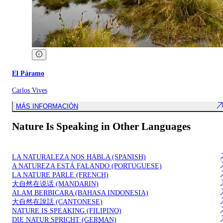
El Páramo
Carlos Vives
MÁS INFORMACIÓN
Nature Is Speaking in Other Languages
LA NATURALEZA NOS HABLA (SPANISH)
A N​A​TUR​EZA ​E​STÁ FALANDO (PORTUGUESE)
LA NATURE PARLE (FRENCH)
​大自然在说话 (MANDARIN)
​ALAM BERBICARA (BAHASA INDONESIA)
​大自然在說話 (CANTONESE)
NATURE IS SPEAKING (FILIPINO)
DIE NATUR SPRICHT​ (GERMAN)